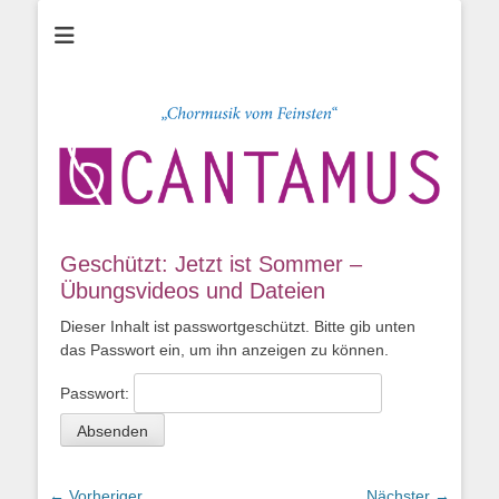
Chor CANTAMUS
Sängerclub
Heidenheim e.V.
Geschützt: Jetzt ist Sommer –
Übungsvideos und Dateien
Dieser Inhalt ist passwortgeschützt. Bitte gib unten
das Passwort ein, um ihn anzeigen zu können.
Passwort:
Beitragsnavigation
← Vorheriger
Nächster →