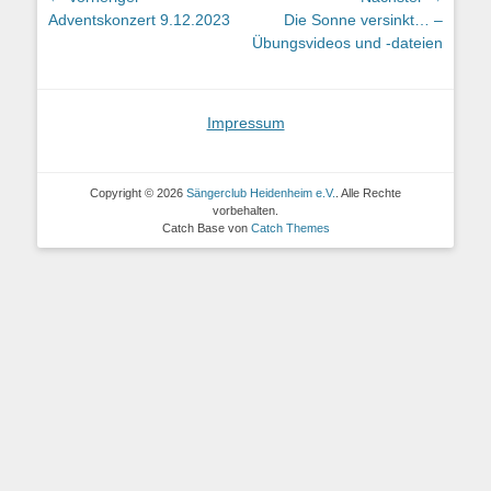
Vorheriger
Nächster
Adventskonzert 9.12.2023
Die Sonne versinkt… –
Beitrag:
Beitrag:
Übungsvideos und -dateien
Impressum
Copyright © 2026
Sängerclub Heidenheim e.V.
. Alle Rechte
vorbehalten.
Catch Base von
Catch Themes