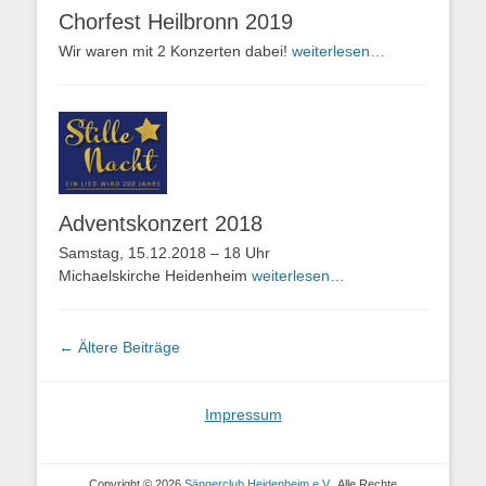
Chorfest Heilbronn 2019
Wir waren mit 2 Konzerten dabei!
weiterlesen…
Adventskonzert 2018
Samstag, 15.12.2018 – 18 Uhr
Michaelskirche Heidenheim
weiterlesen…
Beitragsnavigation
←
Ältere Beiträge
Impressum
Copyright © 2026
Sängerclub Heidenheim e.V.
. Alle Rechte