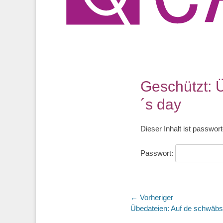
Geschützt: 
´s day
Dieser Inhalt ist passwor
Passwort:
Beitragsnaviga
← Vorheriger
Vorheriger
Übedateien: Auf de schwäb
Beitrag: