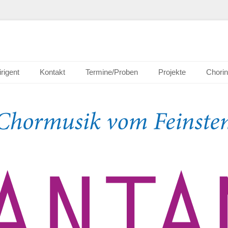
nheim e.V.
irigent
Kontakt
Termine/Proben
Projekte
Chorin