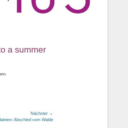
 to a summer
nen.
Nächster →
ateien: Abschied vom Walde