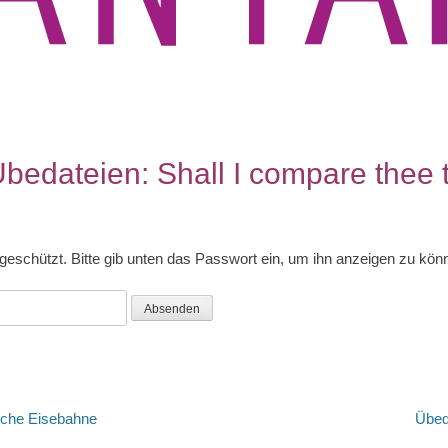
Übedateien: Shall I compare thee
tgeschützt. Bitte gib unten das Passwort ein, um ihn anzeigen zu kön
tion
Nächster
sche Eisebahne
Übed
Beitrag: