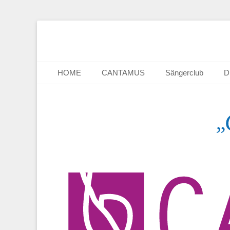
Chor CANTAMUS
Sängerclub Heide
Primäres Menü
Zum
HOME
CANTAMUS
Sängerclub
D
Inhalt
springen