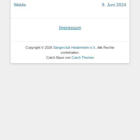
Beitrag:
Beitrag:
Walde
9. Juni 2024
Impressum
Copyright © 2026
Sängerclub Heidenheim e.V.
. Alle Rechte
vorbehalten.
Catch Base von
Catch Themes