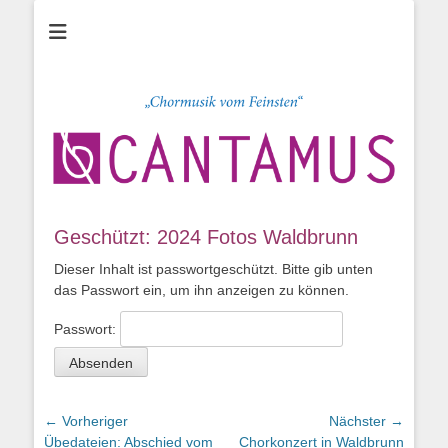
Chor CANTAMUS
Sängerclub
Heidenheim e.V.
Geschützt: 2024 Fotos Waldbrunn
Dieser Inhalt ist passwortgeschützt. Bitte gib unten
das Passwort ein, um ihn anzeigen zu können.
Passwort:
Beitragsnavigation
← Vorheriger
Nächster →
Vorheriger
Nächster
Übedateien: Abschied vom
Chorkonzert in Waldbrunn