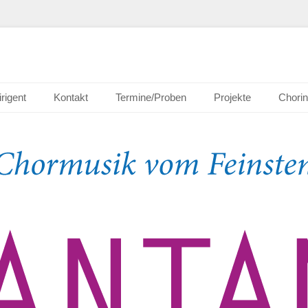
nheim e.V.
irigent
Kontakt
Termine/Proben
Projekte
Chorin