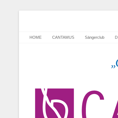
Chor CANTAMUS
Sängerclub Heide
Primäres Menü
Zum
HOME
CANTAMUS
Sängerclub
D
Inhalt
springen