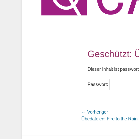
Geschützt: 
Dieser Inhalt ist passwor
Passwort:
Beitragsnaviga
← Vorheriger
Vorheriger
Übedateien: Fire to the Rain
Beitrag: