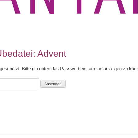
Übedatei: Advent
tgeschützt. Bitte gib unten das Passwort ein, um ihn anzeigen zu kön
tion
Nächster
Beitrag: