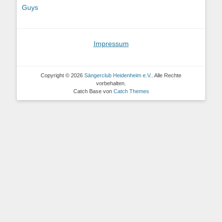
Beitrag:
Beitrag:
Guys
Impressum
Copyright © 2026
Sängerclub Heidenheim e.V.
. Alle Rechte
vorbehalten.
Catch Base von
Catch Themes