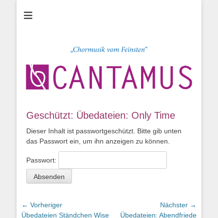
Chor CANTAMUS
Sängerclub
Heidenheim e.V.
Geschützt: Übedateien: Only Time
Dieser Inhalt ist passwortgeschützt. Bitte gib unten
das Passwort ein, um ihn anzeigen zu können.
Passwort:
Beitragsnavigation
← Vorheriger
Nächster →
Vorheriger
Nächster
Übedateien Ständchen Wise
Übedateien: Abendfriede